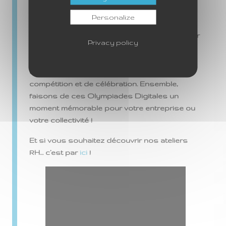
de valeurs communes et de célébrer ce qui
nous unit en tant que société.
Personalize
Rejoignez-nous dès aujourd’hui pour réserver
Privacy policy
votre place dans l’histoire des Jeux
Olympiques de Paris 2024 et vivre une
expérience inoubliable de camaraderie, de
compétition et de célébration. Ensemble,
faisons de ces Olympiades Digitales un
moment mémorable pour votre entreprise ou
votre collectivité !
Et si vous souhaitez découvrir nos ateliers
RH… c’est par
ici
!