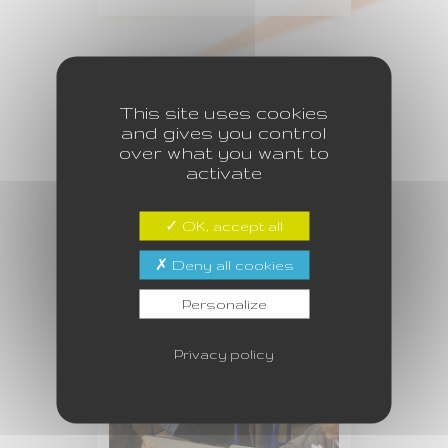
This site uses cookies
and gives you control
over what you want to
activate
Ateliers
OK, accept all
recrutement
Deny all cookies
Personalize
Privacy policy