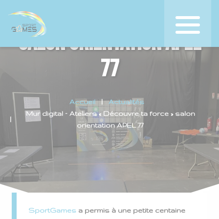
« Découvre ta force »
salon orientation APEL
77
Accueil
Actualités
Mur digital – Ateliers « Découvre ta force » salon
orientation APEL 77
SportGames
a permis à une petite centaine