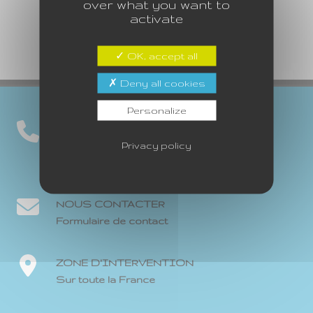
over what you want to
activate
OK, accept all
Deny all cookies
Personalize
NOUS APPELER
Privacy policy
06 80 33 50 49 - Nord Loire
06 88 07 25 56 - Sud Loire
NOUS CONTACTER
Formulaire de contact
ZONE D'INTERVENTION
Sur toute la France