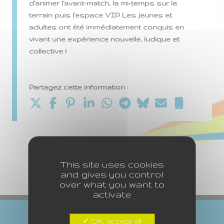
d’animer l’avant-match, la mi-temps sur le
terrain puis l’espace VIP. Les jeunes et
adultes ont été immédiatement conquis en
vivant une expérience nouvelle, ludique et
collective !
Partagez cette information :
This site uses cookies
and gives you control
over what you want to
activate
OK, accept all