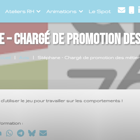
Ateliers RH
Animations
Le Spot
e – Chargé de promotion des
cueil
Avis
Stéphane – Chargé de promotion des métier
’utiliser le jeu pour travailler sur les comportements !
formation :