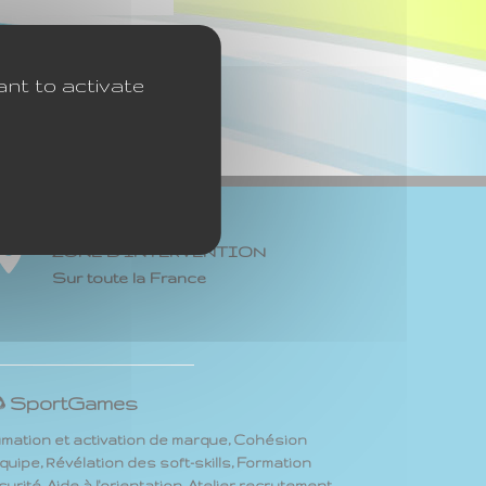
ant to activate
ZONE D'INTERVENTION
Sur toute la France
SportGames
imation et activation de marque, Cohésion
quipe, Révélation des soft-skills, Formation
urité, Aide à l'orientation, Atelier recrutement,