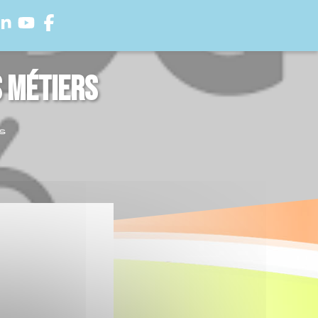
 métiers
s