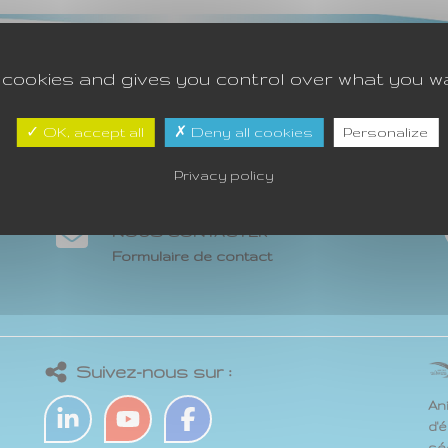
 cookies and gives you control over what you w
OK, accept all
Deny all cookies
Personalize
Privacy policy
NOUS CONTACTER
Formulaire de contact
Suivez-nous sur :
An
d'é
séc